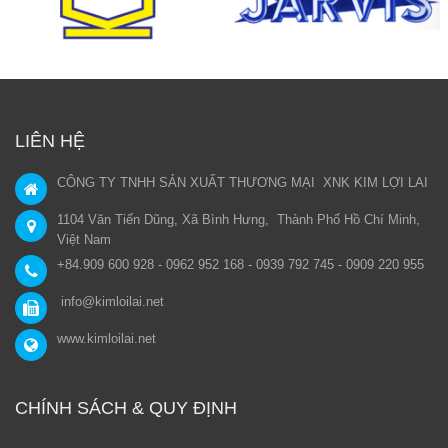
LIÊN HỆ
CÔNG TY TNHH SẢN XUẤT THƯƠNG MẠI XNK KIM LỢI LAI
1104 Văn Tiến Dũng, Xã Bình Hưng, Thành Phố Hồ Chí Minh,
Việt Nam
+84.909 600 928 - 0962 952 168 - 0939 792 745 - 0909 220 955
info@kimloilai.net
www.kimloilai.net
CHÍNH SÁCH & QUY ĐỊNH