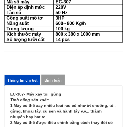
Mã số máy
EC-307
Điện áp định mức
220
V
Tần số
50
H
z
Công suất mô tơ
3HP
Năng suất
600~ 800 Kg/h
Trọng lượng
100 kg
Kích thước máy
800 x 380 x 1000 mm
Số lượng lưỡi cắt
14 pcs
Thông tin chi tiết
Bình luận
EC-307- Máy xay tỏi, gừng
Tính năng sản xuất:
1.Máy có thể xay nhiều loại rau củ như ớt chuông, tỏi,
gừng, khoai tây, củ sen và hành tây v.v... thành
nhuyễn hay hạt to
2.Máy có thể được điều chỉnh bằng cách thay đổi số