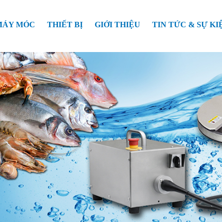
MÁY MÓC
THIẾT BỊ
GIỚI THIỆU
TIN TỨC & SỰ KI