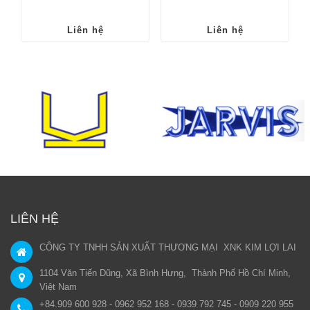
Liên hệ
Liên hệ
LIÊN HỆ
CÔNG TY TNHH SẢN XUẤT THƯƠNG MẠI XNK KIM LỢI LAI
1104 Văn Tiến Dũng, Xã Bình Hưng, Thành Phố Hồ Chí Minh,
Việt Nam
+84.909 600 928 - 0962 952 168 - 0939 792 745 - 0909 220 955