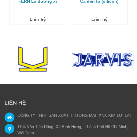
FERN Lá dương xỉ
Cá đen to (silicon)
Liên hệ
Liên hệ
LIÊN HỆ
CÔNG TY TNHH SẢN XUẤT THƯƠNG MẠI XNK KIM LỢI LAI
1104 Văn Tiến Dũng, Xã Bình Hưng, Thành Phố Hồ Chí Minh,
Việt Nam