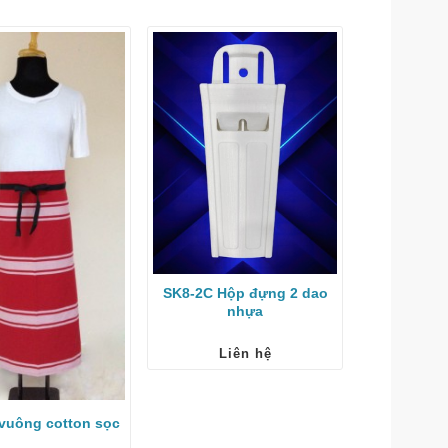
SK8-2C Hộp đựng 2 dao
SBB-140 D
nhựa
Liên hệ
Li
vuông cotton sọc