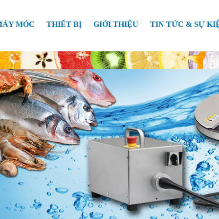
MÁY MÓC
THIẾT BỊ
GIỚI THIỆU
TIN TỨC & SỰ KI