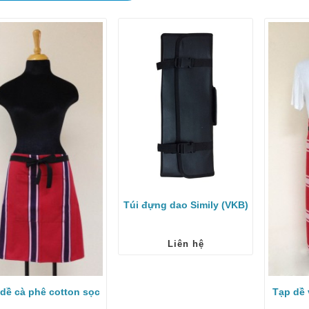
Túi đựng dao Simily (VKB)
Liên hệ
dề cà phê cotton sọc
Tạp dề 