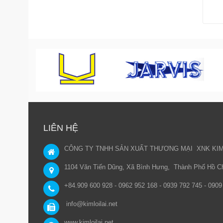
LIÊN HỆ
CÔNG TY TNHH SẢN XUẤT THƯƠNG MẠI XNK KIM 
1104 Văn Tiến Dũng, Xã Bình Hưng, Thành Phố Hồ Ch
+84.909 600 928 - 0962 952 168 - 0939 792 745 - 090
info@kimloilai.net
www.kimloilai.net