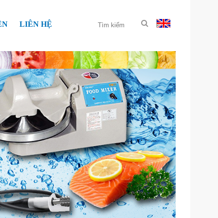
ỆN
LIÊN HỆ