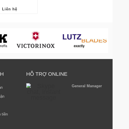
Liên hệ
NH
HỖ TRỢ ONLINE
General Manager
án
hận
 tiền