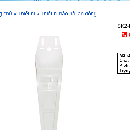
g chủ
»
Thiết bị
»
Thiết bị bảo hộ lao động
SK2
Mã s
Chất 
Kích
Trọn