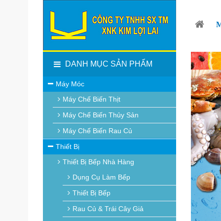
DANH MỤC SẢN PHẨM
Máy Móc
Máy Chế Biến Thịt
Máy Chế Biến Thủy Sản
Máy Chế Biến Rau Củ
Thiết Bị
Thiết Bị Bếp Nhà Hàng
Dụng Cụ Làm Bếp
Thiết Bị Bếp
Rau Củ & Trái Cây Giả