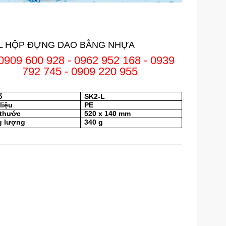
-L HỘP ĐỰNG DAO BẰNG NHỰA
0909 600 928 - 0962 952 168 - 0939
792 745 - 0909 220 955
ố
SK2-L
liệu
PE
 thước
520 x 140 mm
g lượng
340 g