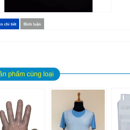
n chi tiết
Bình luận
ản phẩm cùng loại