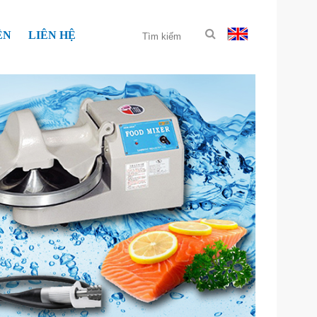
ỆN
LIÊN HỆ