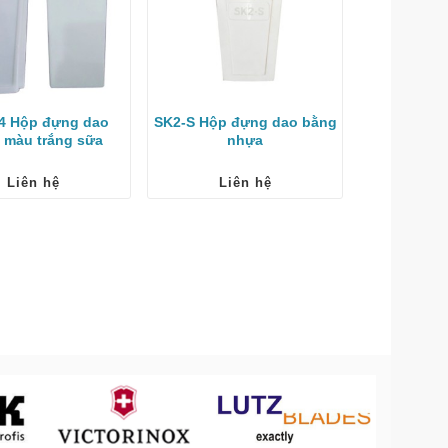
4 Hộp đựng dao
SK2-S Hộp đựng dao bằng
 màu trắng sữa
nhựa
Liên hệ
Liên hệ
Tạp dề ny
t
Li