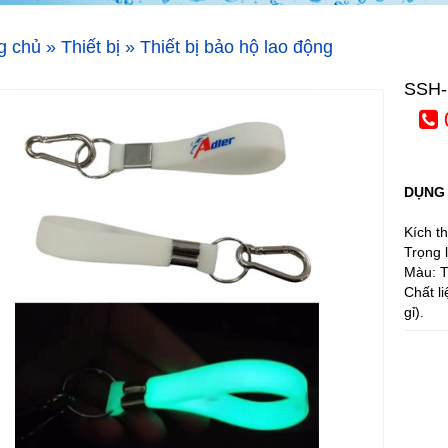
g chủ
»
Thiết bị
»
Thiết bị bảo hộ lao động
SSH-
DỤNG 
Kích t
Trọng 
Màu: 
Chất l
gỉ).