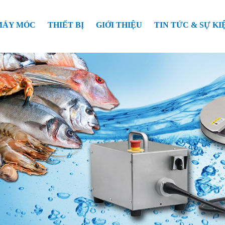
MÁY MÓC
THIẾT BỊ
GIỚI THIỆU
TIN TỨC & SỰ KI