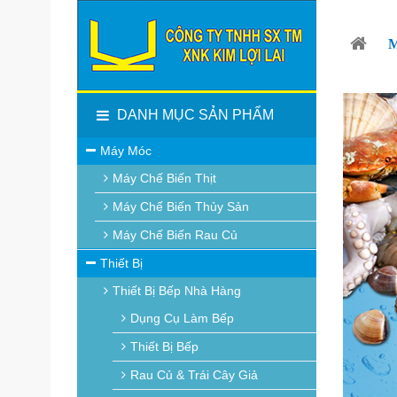
DANH MỤC SẢN PHẨM
Máy Móc
Máy Chế Biến Thịt
Máy Chế Biến Thủy Sản
Máy Chế Biến Rau Củ
Thiết Bị
Thiết Bị Bếp Nhà Hàng
Dụng Cụ Làm Bếp
Thiết Bị Bếp
Rau Củ & Trái Cây Giả