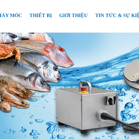
MÁY MÓC
THIẾT BỊ
GIỚI THIỆU
TIN TỨC & SỰ KI