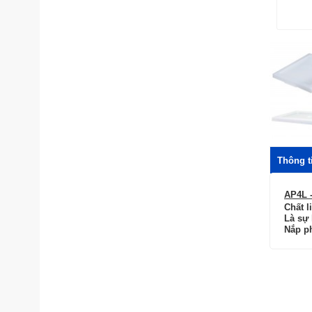
Thông ti
AP4L 
Chất l
Là s
ự
Nắp p