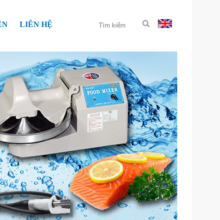
ỆN
LIÊN HỆ