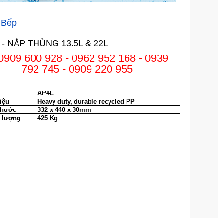
 Bếp
 - NẮP THÙNG 13.5L & 22L
0909 600 928 - 0962 952 168 - 0939
792 745 - 0909 220 955
ố
AP4L
liệu
Heavy duty, durable recycled PP
thước
332 x 440 x 30mm
 lượng
425 Kg