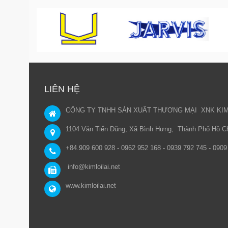
LIÊN HỆ
CÔNG TY TNHH SẢN XUẤT THƯƠNG MẠI XNK KIM 
1104 Văn Tiến Dũng, Xã Bình Hưng, Thành Phố Hồ Ch
+84.909 600 928 - 0962 952 168 - 0939 792 745 - 090
info@kimloilai.net
www.kimloilai.net