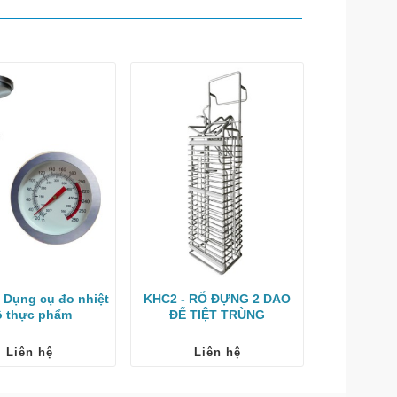
1 Dụng cụ đo nhiệt
KHC2 - RỔ ĐỰNG 2 DAO
DS-SS Dụn
ộ thực phẩm
ĐỂ TIỆT TRÙNG
Liên hệ
Liên hệ
Li