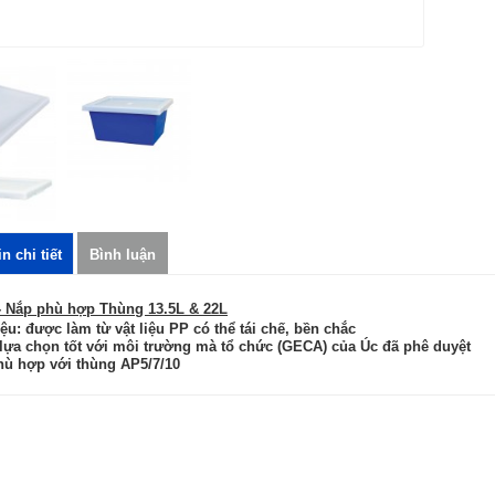
n chi tiết
Bình luận
- Nắp phù hợp Thùng 13.5L & 22L
iệu: được làm từ vật liệu PP có thể tái chế
,
bền
chắc
 lựa chọn
tốt với
môi trường
mà tổ chức
(GECA) của Úc đã phê duyệt
hù hợp với thùng AP5/7/10