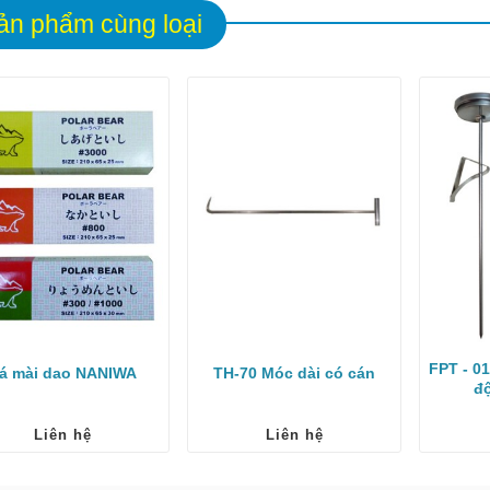
ản phẩm cùng loại
FPT - 0
á mài dao NANIWA
TH-70 Móc dài có cán
đ
Liên hệ
Liên hệ