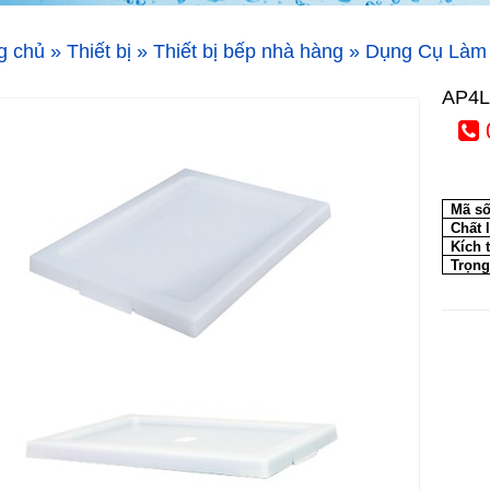
g chủ
»
Thiết bị
»
Thiết bị bếp nhà hàng
»
Dụng Cụ Làm
AP4L
Mã s
Chất 
Kích 
Trọng