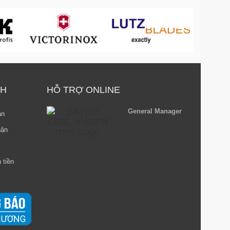
NH
HỖ TRỢ ONLINE
General Manager
án
hận
 tiền