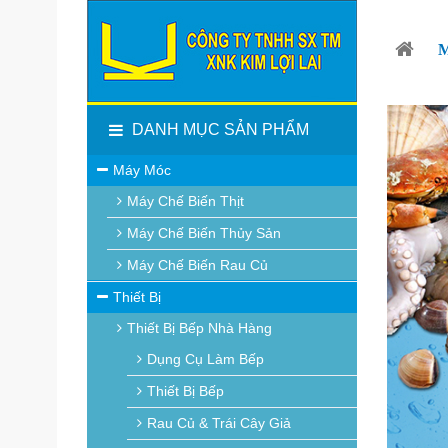
DANH MỤC SẢN PHẨM
Máy Móc
Máy Chế Biến Thịt
Máy Chế Biến Thủy Sản
Máy Chế Biến Rau Củ
Thiết Bị
Thiết Bị Bếp Nhà Hàng
Dụng Cụ Làm Bếp
Thiết Bị Bếp
Rau Củ & Trái Cây Giả