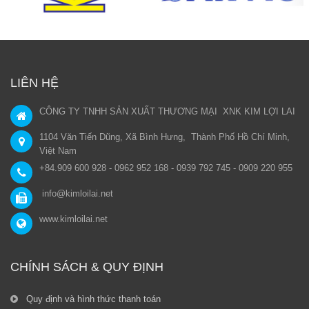
LIÊN HỆ
CÔNG TY TNHH SẢN XUẤT THƯƠNG MẠI XNK KIM LỢI LAI
1104 Văn Tiến Dũng, Xã Bình Hưng, Thành Phố Hồ Chí Minh,
Việt Nam
+84.909 600 928 - 0962 952 168 - 0939 792 745 - 0909 220 955
info@kimloilai.net
www.kimloilai.net
CHÍNH SÁCH & QUY ĐỊNH
Quy định và hình thức thanh toán