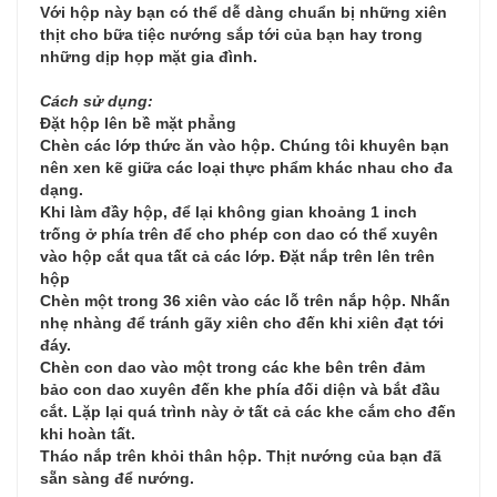
Với hộp này bạn có thể dễ dàng chuẩn bị những xiên
thịt cho bữa tiệc nướng sắp tới của bạn hay trong
những dịp họp mặt gia đình.
Cách sử dụng:
Đặt hộp lên bề mặt phẳng
Chèn các lớp thức ăn vào hộp. Chúng tôi khuyên bạn
nên xen kẽ giữa các loại thực phẩm khác nhau cho đa
dạng.
Khi làm đầy hộp, để lại không gian khoảng 1 inch
trống ở phía trên để cho phép con dao có thể xuyên
vào hộp cắt qua tất cả các lớp. Đặt nắp trên lên trên
hộp
Chèn một trong 36 xiên vào các lỗ trên nắp hộp. Nhấn
nhẹ nhàng để tránh gãy xiên cho đến khi xiên đạt tới
đáy.
Chèn con dao vào một trong các khe bên trên đảm
bảo con dao xuyên đến khe phía đối diện và bắt đầu
cắt. Lặp lại quá trình này ở tất cả các khe cắm cho đến
khi hoàn tất.
Tháo nắp trên khỏi thân hộp. Thịt nướng của bạn đã
sẵn sàng để nướng.