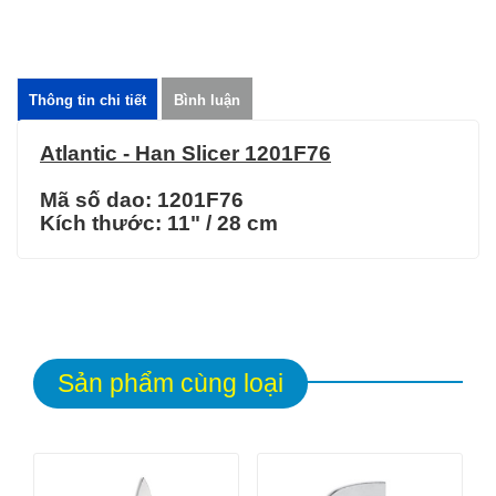
Thông tin chi tiết
Bình luận
Atlantic -
Han Slicer 1201F76
Mã số dao: 1201F76
Kích thước: 11
" / 28 cm
Sản phẩm cùng loại