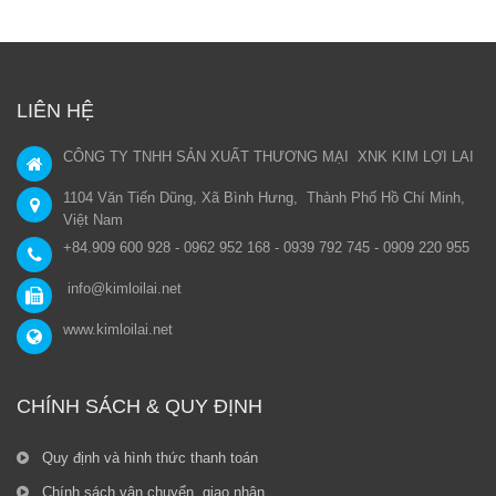
LIÊN HỆ
CÔNG TY TNHH SẢN XUẤT THƯƠNG MẠI XNK KIM LỢI LAI
1104 Văn Tiến Dũng, Xã Bình Hưng, Thành Phố Hồ Chí Minh,
Việt Nam
+84.909 600 928 - 0962 952 168 - 0939 792 745 - 0909 220 955
info@kimloilai.net
www.kimloilai.net
CHÍNH SÁCH & QUY ĐỊNH
Quy định và hình thức thanh toán
Chính sách vận chuyển, giao nhận