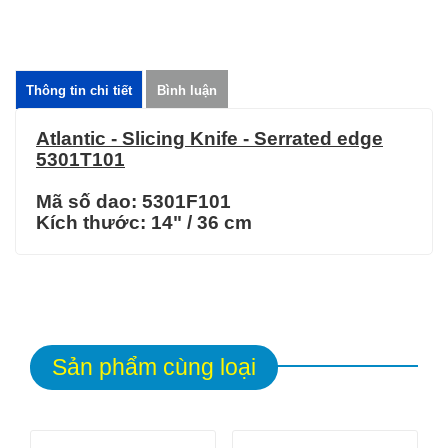
Thông tin chi tiết
Bình luận
Atlantic - Slicing Knife - Serrated edge
5301T101
Mã số dao: 5301F101
Kích thước:
14" / 36 cm
Sản phẩm cùng loại