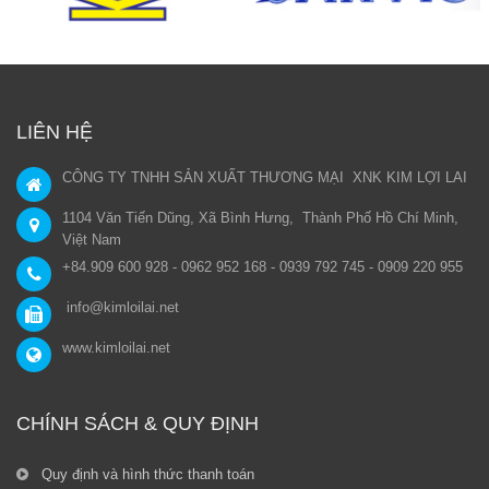
LIÊN HỆ
CÔNG TY TNHH SẢN XUẤT THƯƠNG MẠI XNK KIM LỢI LAI
1104 Văn Tiến Dũng, Xã Bình Hưng, Thành Phố Hồ Chí Minh,
Việt Nam
+84.909 600 928 - 0962 952 168 - 0939 792 745 - 0909 220 955
info@kimloilai.net
www.kimloilai.net
CHÍNH SÁCH & QUY ĐỊNH
Quy định và hình thức thanh toán