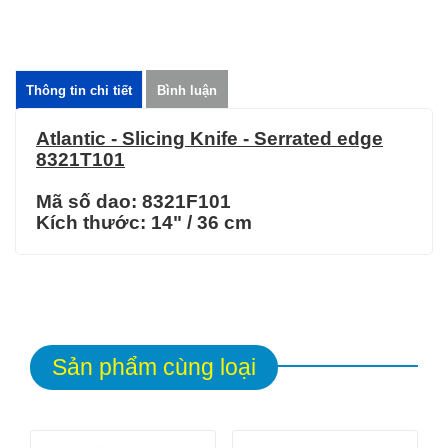
Thông tin chi tiết
Bình luận
Atlantic - Slicing Knife - Serrated edge
8321T101
Mã số dao: 8321F101
Kích thước:
14" / 36 cm
Sản phẩm cùng loại