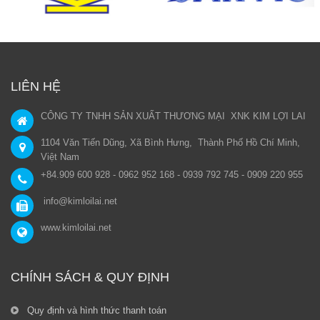
LIÊN HỆ
CÔNG TY TNHH SẢN XUẤT THƯƠNG MẠI XNK KIM LỢI LAI
1104 Văn Tiến Dũng, Xã Bình Hưng, Thành Phố Hồ Chí Minh,
Việt Nam
+84.909 600 928 - 0962 952 168 - 0939 792 745 - 0909 220 955
info@kimloilai.net
www.kimloilai.net
CHÍNH SÁCH & QUY ĐỊNH
Quy định và hình thức thanh toán