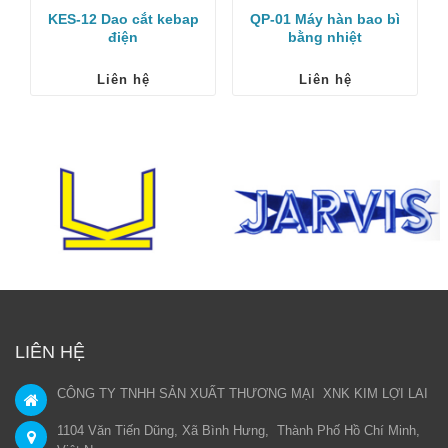
KES-12 Dao cắt kebap
QP-01 Máy hàn bao bì
điện
bằng nhiệt
Liên hệ
Liên hệ
LIÊN HỆ
CÔNG TY TNHH SẢN XUẤT THƯƠNG MẠI XNK KIM LỢI LAI
1104 Văn Tiến Dũng, Xã Bình Hưng, Thành Phố Hồ Chí Minh,