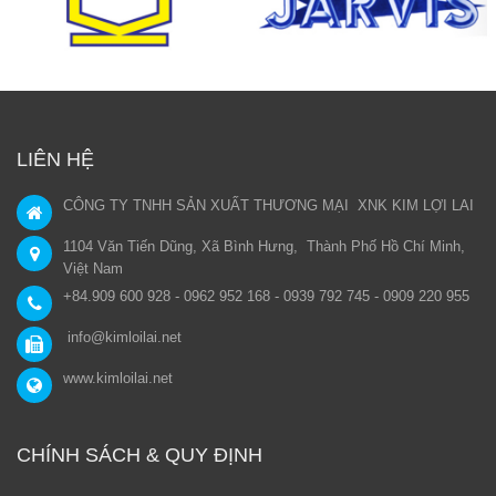
LIÊN HỆ
CÔNG TY TNHH SẢN XUẤT THƯƠNG MẠI XNK KIM LỢI LAI
1104 Văn Tiến Dũng, Xã Bình Hưng, Thành Phố Hồ Chí Minh,
Việt Nam
+84.909 600 928 - 0962 952 168 - 0939 792 745 - 0909 220 955
info@kimloilai.net
www.kimloilai.net
CHÍNH SÁCH & QUY ĐỊNH