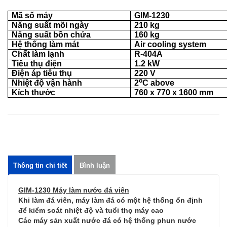
Mã số máy
GIM-1230
Năng suất mỗi ngày
210 kg
Năng suất bồn chứa
160
kg
Hệ thống làm mát
Air cooling system
Chất làm lạnh
R-404A
Tiêu thụ điện
1.2 kW
Điện áp tiêu thụ
220 V
o
Nhiệt độ vận hành
2
C above
Kích thước
760 x 770 x 1600 mm
Thông tin chi tiết
Bình luận
GIM-1230 Máy làm nước đá viên
Khi làm đá viên, máy làm đá có một hệ thống ổn định
để kiểm soát nhiệt độ và tuổi thọ máy cao
Các máy sản xuất nước đá có hệ thống phun nước